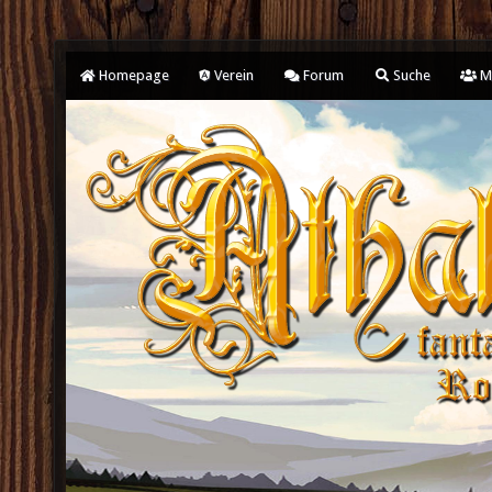
Homepage
Verein
Forum
Suche
Mi