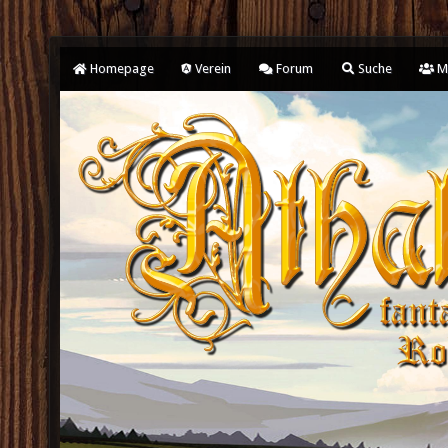
Homepage
Verein
Forum
Suche
Mi