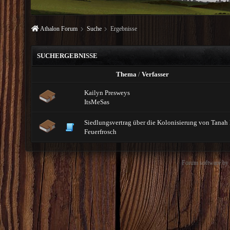
Athalon Forum
Suche
Ergebnisse
SUCHERGEBNISSE
Thema
/
Verfasser
Kailyn Presweys
ItsMeSas
Siedlungsvertrag über die Kolonisierung von Tanah
Feuerfrosch
Forum software b