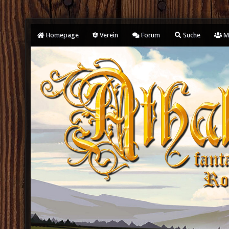
Homepage
Verein
Forum
Suche
Mi