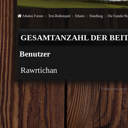
Athalon Forum
Text-Rollenspiel
Etharis
Handlung
Die Familie R
GESAMTANZAHL DER BEIT
Benutzer
Rawrtichan
Forum software b