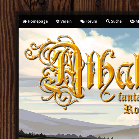
Homepage
Verein
Forum
Suche
Mi