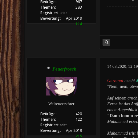
Beiträge:
967
Themen:
383
Registriert seit:
Bewertung:
Apr 2019
114
14.03.2020, 12:1
Feuerfrosch
Giovanni
macht
"Nein, nein, obwo
Auf seinem ansch
Weltenzerstörer
Ferne ist das Auf
einen Augenblick
Beiträge:
420
"Dann komm rei
Themen:
122
Mahammud erkennt
Registriert seit:
Bewertung:
Apr 2019
Mahammud tritt in
215