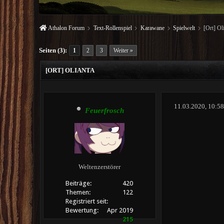
Athalon Forum
Text-Rollenspiel
Karawane
Spielwelt
[Ort] Ol
Seiten (3):
1
2
3
Weiter »
[ORT] OLIANTA
11.03.2020, 10:
Feuerfrosch
Weltenzerstörer
Beiträge:
420
Themen:
122
Registriert seit:
Bewertung:
Apr 2019
215