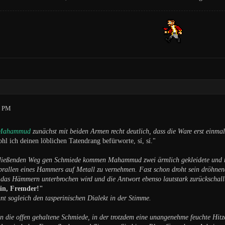
9 PM
Mahammud
zunächst mit beiden Armen recht deutlich, dass die Ware erst einmal
hl ich deinen löblichen Tatendrang befürworte, sí, sí."
ließenden Weg gen Schmiede kommen Mahammud zwei ärmlich gekleidete und rec
prallen eines Hammers auf Metall zu vernehmen. Fast schon droht sein dröhnend
 das Hämmern unterbrochen wird und die Antwort ebenso lautstark zurückschall
n, Fremder!"
 sogleich den tasperinischen Dialekt in der Stimme.
 die offen gehaltene Schmiede, in der trotzdem eine unangenehme feuchte Hitze 