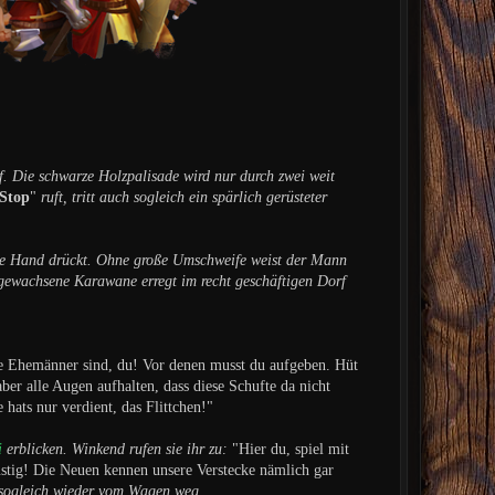
f. Die schwarze Holzpalisade wird nur durch zwei weit
Stop
"
ruft, tritt auch sogleich ein spärlich gerüsteter
 die Hand drückt. Ohne große Umschweife weist der Mann
e gewachsene Karawane erregt im recht geschäftigen Dorf
hte Ehemänner sind, du! Vor denen musst du aufgeben. Hüt
ber alle Augen aufhalten, dass diese Schufte da nicht
 hats nur verdient, das Flittchen!"
i
erblicken. Winkend rufen sie ihr zu:
"Hier du, spiel mit
ustig! Die Neuen kennen unsere Verstecke nämlich gar
 sogleich wieder vom Wagen weg.