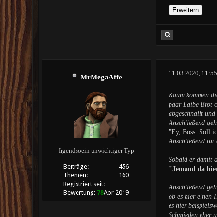
11.03.2020, 11:5
MrMegaAffe
Kaum kommen die
paar Laibe Brot o
abgeschnallt und 
Anschließend geht
"Ey, Boss. Soll i
Anschließend tut 
Irgendsoein unwichtiger Typ
Sobald er damit d
Beiträge:
456
"Jemand da hier?
Themen:
160
Registriert seit:
Anschließend geht
Bewertung:
78
Apr 2019
ob es hier einen 
es hier beispiels
Schmieden eher u