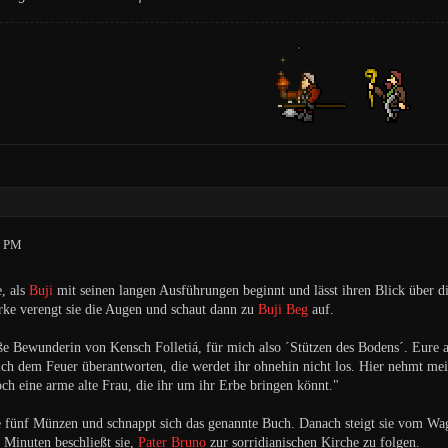
8 PM
e, als
Buji
mit seinen langen Ausführungen beginnt und lässt ihren Blick über d
rke verengt sie die Augen und schaut dann zu
Buji Beg
auf.
ße Bewunderin von Kensch Folletiá, für mich also ´Stützen des Bodens´. Eure an
ich dem Feuer überantworten, die werdet ihr ohnehin nicht los. Hier nehmt me
ch eine arme alte Frau, die ihr um ihr Erbe bringen könnt."
ie fünf Münzen und schnappt sich das genannte Buch. Danach steigt sie vom Wa
 Minuten beschließt sie,
Pater Bruno
zur sorridianischen Kirche zu folgen.