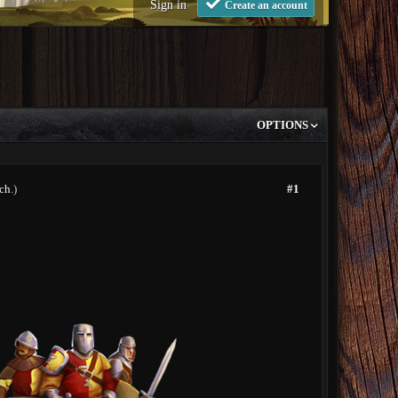
Sign in
Create an account
OPTIONS
sch
.)
#1