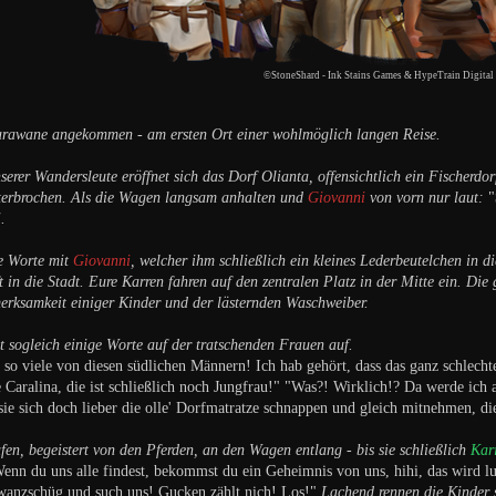
©StoneShard - Ink Stains Games & HypeTrain Digital
Karawane angekommen - am ersten Ort einer wohlmöglich langen Reise.
erer Wandersleute eröffnet sich das Dorf Olianta, offensichtlich ein Fischerdor
nterbrochen. Als die Wagen langsam anhalten und
Giovanni
von vorn nur laut:
"
.
ge Worte mit
Giovanni
, welcher ihm schließlich ein kleines Lederbeutelchen in
t in die Stadt. Eure Karren fahren auf den zentralen Platz in der Mitte ein. Di
erksamkeit einiger Kinder und der lästernden Waschweiber.
 sogleich einige Worte auf der tratschenden Frauen auf.
 so viele von diesen südlichen Männern! Ich hab gehört, dass das ganz schlec
e Caralina, die ist schließlich noch Jungfrau!" "Was?! Wirklich!? Da werde ich a
sie sich doch lieber die olle' Dorfmatratze schnappen und gleich mitnehmen, die
fen, begeistert von den Pferden, an den Wagen entlang - bis sie schließlich
Kar
enn du uns alle findest, bekommst du ein Geheimnis von uns, hihi, das wird l
Zwanzschüg und such uns! Gucken zählt nich! Los!"
Lachend rennen die Kinder