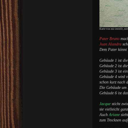
Karte von mir erstellt, mi
Pater Bruno
macht
Juan Alandra
sche
Dem Pater könnt i
Gebäude 1 ist die
Gebäude 2 ist di
Gebäude 3 ist ein
Gebäude 4 wird vo
schon kurz nach d
Die Gebäude um 5
Gebäude 6 ist da
Jacque
sticht zw
sie vielleicht ga
Auch
Ariane
sieh
zum Trocknen aufg