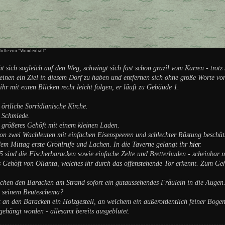
thilfe von "Wonderdraft".
 sich sogleich auf den Weg, schwingt sich fast schon grazil vom Karren - trotz
inen ein Ziel in diesem Dorf zu haben und entfernen sich ohne große Worte vo
hr mit euren Blicken recht leicht folgen, er läuft zu Gebäude 1.
 örtliche Sorridianische Kirche.
e Schmiede.
 größeres Gehöft mit einem kleinen Laden.
n zwei Wachleuten mit einfachen Eisenspeeren und schlechter Rüstung beschützt
em Mittag erste Gröhlrufe und Lachen. In die Taverne gelangt ihr
hier.
 sind die Fischerbaracken sowie einfache Zelte und Bretterbuden - scheinbar
s Gehöft von Olianta, welches ihr durch das offenstehende Tor erkennt. Zum G
ischen den Baracken am Strand sofort ein gutaussehendes Fräulein in die Augen
nz seinem Beuteschema?
t an den Baracken ein Holzgestell, an welchem ein außerordentlich feiner Boge
ehängt worden - allesamt bereits ausgeblutet.