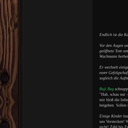
Endlich ist die 
Vor den Augen uns
geöffnete Tore u
Wachmann herbei
Er wechselt eini
eurer Gefolgschaf
sogleich die Aufm
Buji Beg
schnappt
"Hah, schau nur -
mir bloß die lieb
beigehen. Sollen 
Einige Kinder lau
uns Verstecken! W
nicht! Zähl bis 