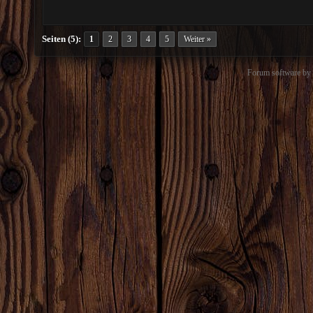
Seiten (5):
1
2
3
4
5
Weiter »
Forum software b