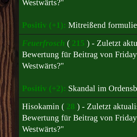
Westwärts?"
Positiv (+1):
Mitreißend formulie
Feuerfrosch
(
215
) - Zuletzt ak
Bewertung für
Beitrag von Friday
Westwärts?"
Positiv (+2):
Skandal im Ordensb
Hisokamin
(
28
) - Zuletzt aktua
Bewertung für
Beitrag von Friday
Westwärts?"