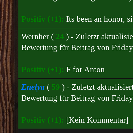
Positiv (+1):
Its been an honor, si
Wernher
(
24
) - Zuletzt aktualis
Bewertung für
Beitrag von Friday
Positiv (+1):
F for Anton
Enelya
(
59
) - Zuletzt aktualisi
Bewertung für
Beitrag von Friday
Positiv (+1):
[Kein Kommentar]