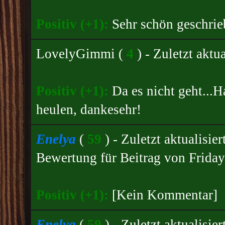
Positiv (+1):
Sehr schön geschrie
LovelyGimmi
(
4
) - Zuletzt akt
Positiv (+1):
Da es nicht geht...
heulen, dankesehr!
Enelya
(
59
) - Zuletzt aktualisi
Bewertung für
Beitrag von Friday
Positiv (+1):
[Kein Kommentar]
Enelya
(
59
) - Zuletzt aktualisi