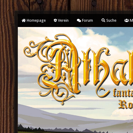
Homepage
Verein
Forum
Suche
Mi