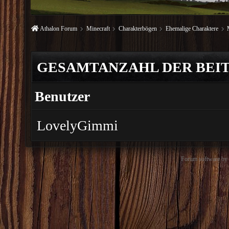
Athalon Forum
Minecraft
Charakterbögen
Ehemalige Charaktere
GESAMTANZAHL DER BEIT
Benutzer
LovelyGimmi
Forum software b