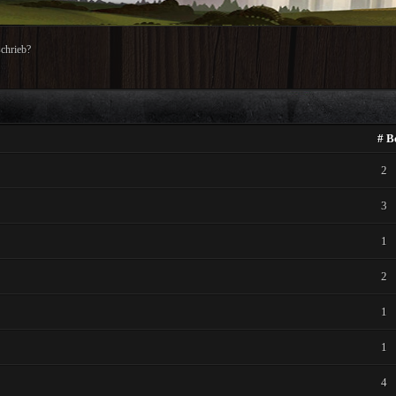
chrieb?
# B
2
3
1
2
1
1
4