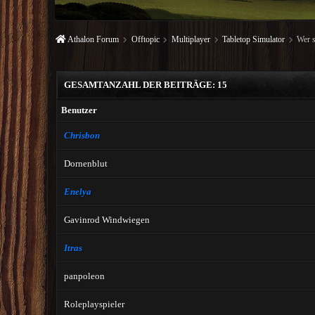
Athalon Forum
Offtopic
Multiplayer
Tabletop Simulator
Wer s
GESAMTANZAHL DER BEITRÄGE: 15
Benutzer
Chrisbon
Dornenblut
Enelya
Gavinrod Windwiegen
Itras
panpoleon
Roleplayspieler