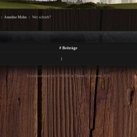
Annelise Mohn
Wer schrieb?
# Beiträge
1
Forum software by © MyBB
Theme © iAndrew 2016