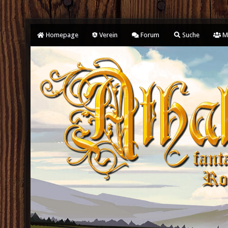
Homepage
Verein
Forum
Suche
Mi