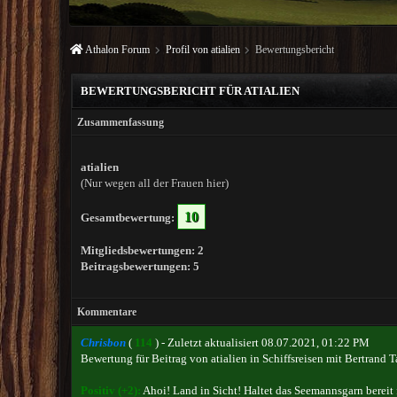
Athalon Forum
Profil von atialien
Bewertungsbericht
BEWERTUNGSBERICHT FÜR ATIALIEN
Zusammenfassung
atialien
(Nur wegen all der Frauen hier)
10
Gesamtbewertung:
Mitgliedsbewertungen: 2
Beitragsbewertungen: 5
Kommentare
Chrisbon
(
114
) - Zuletzt aktualisiert 08.07.2021, 01:22 PM
Bewertung für
Beitrag von atialien
in
Schiffsreisen mit Bertrand 
Positiv (+2):
Ahoi! Land in Sicht! Haltet das Seemannsgarn bereit 