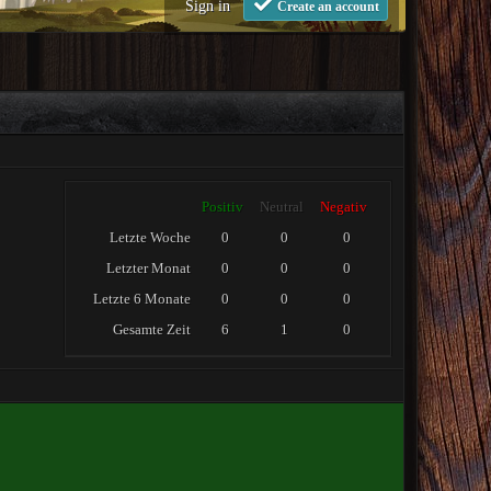
Sign in
Create an account
Positiv
Neutral
Negativ
Letzte Woche
0
0
0
Letzter Monat
0
0
0
Letzte 6 Monate
0
0
0
Gesamte Zeit
6
1
0