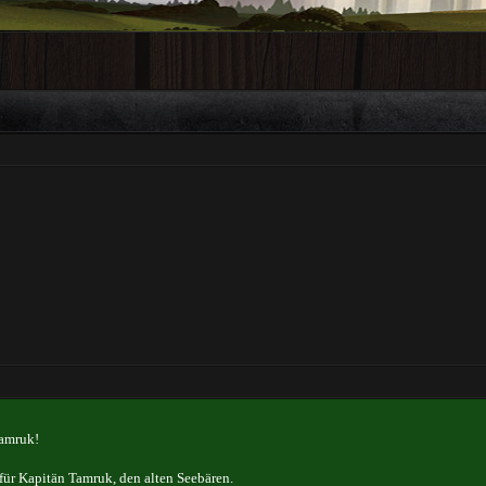
Tamruk!
für Kapitän Tamruk, den alten Seebären.