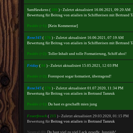
SamHawkens
(
186
) - Zuletzt aktualisiert 16.06.2021, 09:20 AM
Bewertung für
Beitrag von atialien
in
Schiffsreisen mit Bertrand 
Positiv (+1):
[Kein Kommentar]
Rene345
(
176
) - Zuletzt aktualisiert 16.06.2021, 07:19 AM
Bewertung für
Beitrag von atialien
in
Schiffsreisen mit Bertrand 
Positiv (+2):
Toller Inhalt und tolle Formatierung, Schiff ahoi!
Friday
(
84
) - Zuletzt aktualisiert 15.05.2021, 12:03 PM
Positiv (+2):
Forenpost sogar formatiert, überragend!
Rene345
(
176
) - Zuletzt aktualisiert 01.07.2020, 11:34 PM
Bewertung für
Beitrag von atialien
in
Bertrand Tamruk
Positiv (+1):
Du hast es geschafft mien jung
Feuerfrosch
(
215
) - Zuletzt aktualisiert 29.03.2020, 01:15 PM
Bewertung für
Beitrag von atialien
in
Bertrand Tamruk
Neutral (0):
Du hast viel zu viel Lack gesoffe, Jungääh!