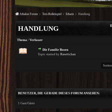
Athalon Forum
Text-Rollenspiel
Etharis
Handlung
HANDLUNG
Thema
/
Verfasser
Die Familie Rosen
Topic started by
Rawrtichan
BENUTZER, DIE GERADE DIESES FORUM ANSEHEN:
1 Gast/Gäste