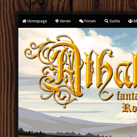
Homepage
Verein
Forum
Suche
Mi