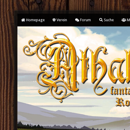
Homepage
Verein
Forum
Suche
Mi