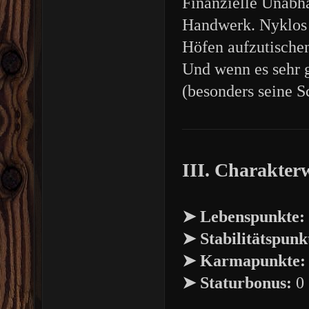
Finanzielle Unabh
Handwerk. Nyklos 
Höfen aufzutische
Und wenn es sehr g
(besonders seine S
III. Charakter
➤
Lebenspunkte:
➤
Stabilitätspunk
➤
Karmapunkte:
➤
Staturbonus:
0