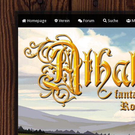
Homepage
Verein
Forum
Suche
Mi