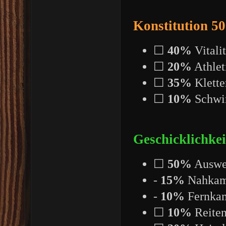
Konstitution 5
☐
40%
Vitalit
☐
20%
Athlet
☐
35%
Klette
☐
10%
Schw
Geschicklichke
☐
50%
Auswe
-
15%
Nahkamp
-
10%
Fernka
☐
10%
Reite