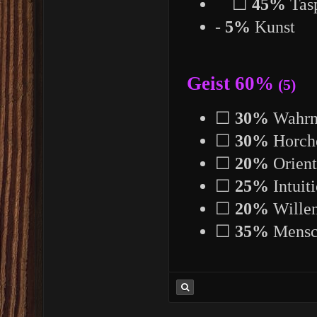
☐
45%
Tas
-
5%
Kunst
Geist 60%
(5)
☐
30%
Wahrn
☐
30%
Horch
☐
20%
Orient
☐
25%
Intuit
☐
20%
Willen
☐
35%
Mensc