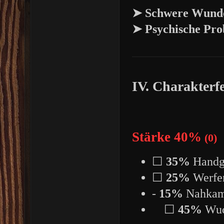
➤
Schwere Wund
➤
Psychische Pr
IV. Charakterfe
Stärke 40%
(0)
☐
35%
Handg
☐
25%
Werfe
-
15%
Nahkamp
☐
45%
Wuc