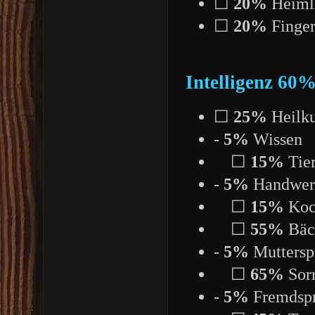
☐
20%
Heimli
☐
20%
Finger
Intelligenz 60
☐
25%
Heilk
-
5%
Wissen
☐
15%
Tie
-
5%
Handwer
☐
15%
Koc
☐
55%
Bäc
-
5%
Muttersp
☐
65%
Sorr
-
5%
Fremdsp