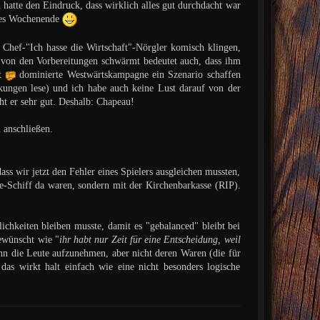
ch hatte den Eindruck, dass wirklich alles gut durchdacht war
ndes Wochenende
Chef-"Ich hasse die Wirtschaft"-Nörgler komisch klingen,
 von den Vorbereitungen schwärmt bedeutet auch, dass ihm
t
dominierte Westwärtskampagne ein Szenario schaffen
kungen lese) und ich habe auch keine Lust darauf von der
t er sehr gut. Deshalb: Chapeau!
 anschließen.
ss wir jetzt den Fehler eines Spielers ausgleichen mussten,
he-Schiff da waren, sondern mit der Kirchenbarkasse (RIP).
hkeiten bleiben musste, damit es "gebalanced" bleibt bei
gewünscht wie "
ihr habt nur Zeit für eine Entscheidung, weil
enn die Leute aufzunehmen, aber nicht deren Waren (die für
 das wirkt halt einfach wie eine nicht besonders logische