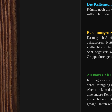
Die Kältemech
Könnte noch ein w
sollte. Da finde 
Belohnungen 
Da mag ich Annin
aufzusparen. Na
vielleicht ein Hi
Sehr begeistert 
Gruppe durchgehen
Zu klares Ziel
Ich mag es an sic
deren Reinigung 
Aber mir kam das
eine andere Reini
ich auch befürch
gesagt: Hätten wi