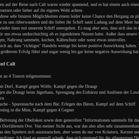
n auf der Reise nach Calt waren wieder spannend, und es hat einem auch einen 
insetzen oder lieber auf ihr eigenes Wohl achten.
 diese sehr binären Möglichkeiten einem leider keine Chance den Hergang zu pl
se zu uns rüberwandern und die lieber ihr Schiff samt Ladung auf dem Meer her
wieder dann mit unserem Schiff untergehen. Es mag aber sein, dass sich das i
für uns etwas undurchsichtig ob es irgendeinen Nutzen hatte. Außer dass unser
gen, Nahrung sammeln, kochen, Kälteschutz oder sonst etwas sinnvolles.
 sich an, dass “richtiges” Handeln wenige bis keine positive Auswirkung haben.
 größerem Erfolg führt und sogar wenig bis gar keine negative Auswirkung hat
uf Calt
mt an 4 Touren teilgenommen:
um Dorf, Kampf gegen Wölfe, Kampf gegen die Draugr
en die Draugr beim Jägerhaus, Sprengung des Eisbären und Auslösen der Lawi
ern
uche - Spurensuche nach dem Bär, Erlegen des Bären, Kampf auf dem Schiff
bstieg in die Mine, Kampf gegen 4 Gegner
 Befreiung der Obelisken sowie dem generellen “Informationen sammeln für da
Dorfältesten Ove. Von meiner Sicht aus, war das also alles sehr zusammenhan
 an den Spielern sich auszutauschen, aber wenn du nur von Kräutern, Kerzen u
beteiligter. Ich fand es generell schade, dass sich niemand für die allgemeine