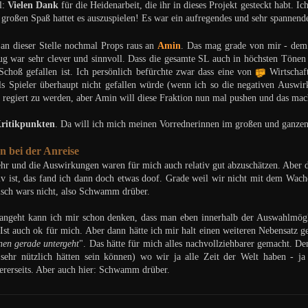
l:
Vielen Dank
für die Heidenarbeit, die ihr in dieses Projekt gesteckt habt. I
h großen Spaß hattet es auszuspielen! Es war ein aufregendes und sehr spanne
n dieser Stelle nochmal Props raus an
Amin
. Das mag grade von mir - dem 
ug war sehr clever und sinnvoll. Dass die gesamte SL auch in höchsten Tönen
Schoß gefallen ist. Ich persönlich befürchte zwar dass eine von
Wirtschaf
ls Spieler überhaupt nicht gefallen würde (wenn ich so die negativen Auswir
regiert zu werden, aber Amin will diese Fraktion nun mal pushen und das mach
ritikpunkten
. Da will ich mich meinen Vorrednerinnen im großen und ganzen
 bei der Anreise
hr und die Auswirkungen waren für mich auch relativ gut abzuschätzen. Aber da
iv ist, das fand ich dann doch etwas doof. Grade weil wir nicht mit dem Wac
isch wars nicht, also Schwamm drüber.
angeht kann ich mir schon denken, dass man eben innerhalb der Auswahlmöglic
Ist auch ok für mich. Aber dann hätte ich mir halt einen weiteren Nebensatz 
nen gerade untergeht
". Das hätte für mich alles nachvollziehbarer gemacht. D
l sehr nützlich hätten sein können) wo wir ja alle Zeit der Welt haben - ja
ererseits. Aber auch hier: Schwamm drüber.