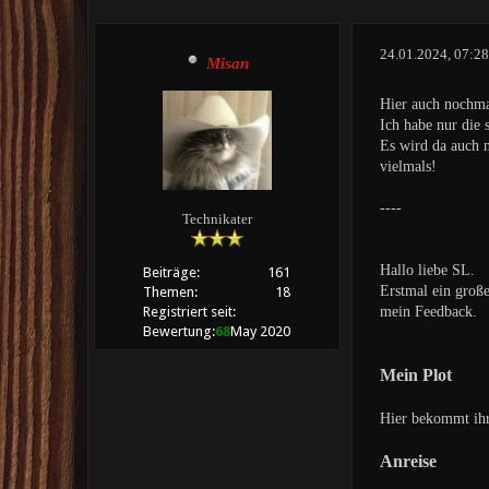
24.01.2024, 07:2
Misan
Hier auch nochma
Ich habe nur die s
Es wird da auch n
vielmals!
----
Technikater
Hallo liebe SL.
Beiträge:
161
Erstmal ein große
Themen:
18
mein Feedback.
Registriert seit:
Bewertung:
68
May 2020
Mein Plot
Hier bekommt ihr
Anreise