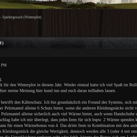
 - Spielergesuch (Winterplot)
T)
5 PM
g.
k für den Winterplot in diesem Jahr. Wieder einmal hatte ich viel Spaß im Roll
hier meine Meinung hier kund tun und euch daran teilhaben lassen.
betrifft den Kälteschutz. Ich bin grundsätzlich ein Freund des Systems, sich mi
der Pelzmantel alleine 6 Schutz bietet, wenn die anderen Kleidungssücke nicht v
n Pelzmantel alleine sicherlich auch viel Wärme bietet, auch wenn Handschuhe
chlag habe ich mir überlegt, dass jedes Item für sich bspw. 2 Wärme spenden k
dann für einen Wärmebonus von 4. Das dritte Item in Kombination mit den andere
Kleidungsstück die gleiche Wertigkeit, dennoch werden alle 3 (oder 4 mit ein