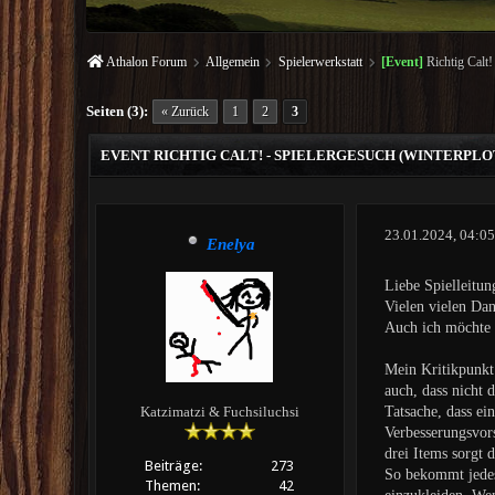
Athalon Forum
Allgemein
Spielerwerkstatt
[Event]
Richtig Calt!
Seiten (3):
« Zurück
1
2
3
EVENT RICHTIG CALT! - SPIELERGESUCH (WINTERPLO
23.01.2024, 04:0
Enelya
Liebe Spielleitun
Vielen vielen Dan
Auch ich möchte 
Mein Kritikpunkt 
auch, dass nicht 
Tatsache, dass ei
Katzimatzi & Fuchsiluchsi
Verbesserungsvors
drei Items sorgt 
Beiträge:
273
So bekommt jedes 
Themen:
42