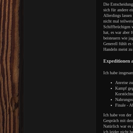
Die Entscheidunge
sich für andere e
Allerdings lassen
nicht mal teilwei
Schiffbrüchigen 
hat, es war aber 
beisteuern wie ja
Generell fühlt es
Handeln meist zu
Expeditionen a
Ich habe insgesa
Anreise z
Kampf geg
Korstöcht
Nahrungss
Finale - A
Ich habe von der
Gespräch mit dem 
Natürlich war es
ich leider nicht 