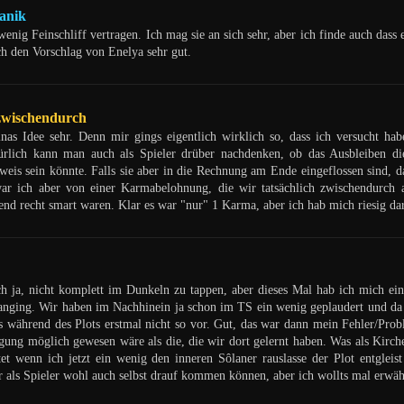
anik
enig Feinschliff vertragen. Ich mag sie an sich sehr, aber ich finde auch das
ich den Vorschlag von Enelya sehr gut.
zwischendurch
as Idee sehr. Denn mir gings eigentlich wirklich so, dass ich versucht h
türlich kann man auch als Spieler drüber nachdenken, ob das Ausbleiben 
nweis sein könnte. Falls sie aber in die Rechnung am Ende eingeflossen sind
war ich aber von einer Karmabelohnung, die wir tatsächlich zwischendurch
d recht smart waren. Klar es war "nur" 1 Karma, aber ich hab mich riesig dar
h ja, nicht komplett im Dunkeln zu tappen, aber dieses Mal hab ich mich ein
anging. Wir haben im Nachhinein ja schon im TS ein wenig geplaudert und da 
 während des Plots erstmal nicht so vor. Gut, das war dann mein Fehler/Probl
gung möglich gewesen wäre als die, die wir dort gelernt haben. Was als Kirche
tet wenn ich jetzt ein wenig den inneren Sôlaner rauslasse der Plot entglei
r als Spieler wohl auch selbst drauf kommen können, aber ich wollts mal erwä