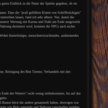
guten Einblick in die Natur der Spieler gegeben, ob sie
anen. Dass die “prall gefüllten Kisten von Schiffbrüchigen”
umtreiben lassen, fand ich sehr albern. Nur, damit die
n unserer Wertung mit Karma und Stabi am Ende ausgewirkt
e Nahrung dezimiert wird, konnten die NPCs auch nichts
 Wobei hinterlistiges, menschenverachtendes, ausbeutendes
.
ne, Reinigung des Rön Totems, Verhandeln mit den
s Ende des Winters” recht wenig mitbekommen, bis auf das
gslos.
nd Runen hörst die andere gesammelt haben, deswegen war
n Dienste wie Holz sammeln und Nahrung ranschaffen meldete