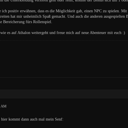
n die Unterkleidung verloren geht oder fehlt, könnte der Bonus sich um 1 oder 
ich positiv erwähnen, dass es die Möglichkeit gab, einen NPC zu spielen. Mit
treiten hat mir unheimlich Spaß gemacht. Und auch die anderen ausgespielten
 Bereicherung fürs Rollenspiel.
 wie es auf Athalon weitergeht und freue mich auf neue Abenteuer mit euch :)
5 AM
 hier kommt dann auch mal mein Senf: