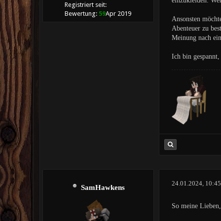
einzukleiden. Wen
Registriert seit:
Bewertung:
59
Apr 2019
Ansonsten möchte 
Abenteuer zu bes
Meinung nach eine
Ich bin gespannt,
24.01.2024, 10:4
SamHawkens
So meine Lieben,