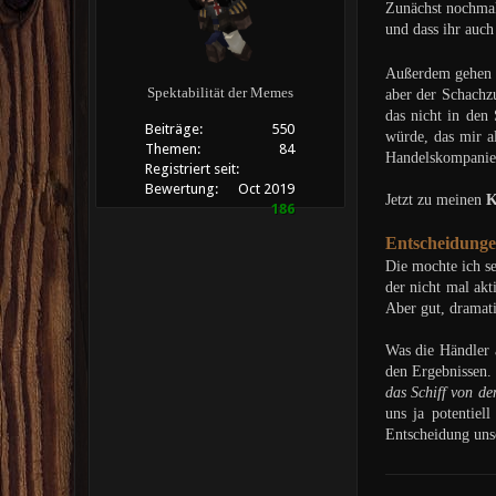
Zunächst nochma
und dass ihr auc
Außerdem gehen a
Spektabilität der Memes
aber der Schachz
das nicht in den 
Beiträge:
550
würde, das mir a
Themen:
84
Handelskompanie 
Registriert seit:
Bewertung:
Oct 2019
Jetzt zu meinen
K
186
Entscheidungen
Die mochte ich se
der nicht mal akt
Aber gut, dramat
Was die Händler 
den Ergebnissen. 
das Schiff von de
uns ja potentiel
Entscheidung uns