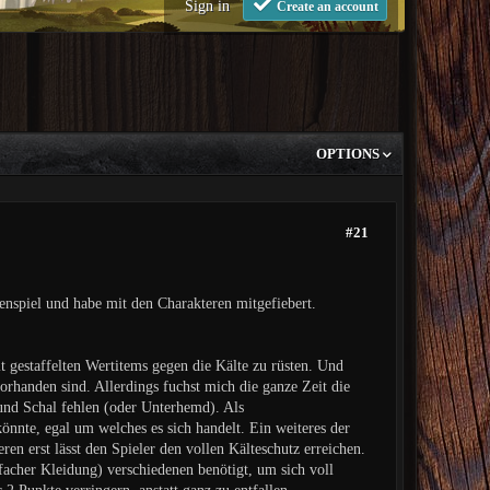
Sign in
Create an account
OPTIONS
#21
enspiel und habe mit den Charakteren mitgefiebert.
t gestaffelten Wertitems gegen die Kälte zu rüsten. Und
orhanden sind. Allerdings fuchst mich die ganze Zeit die
 und Schal fehlen (oder Unterhemd). Als
önnte, egal um welches es sich handelt. Ein weiteres der
n erst lässt den Spieler den vollen Kälteschutz erreichen.
facher Kleidung) verschiedenen benötigt, um sich voll