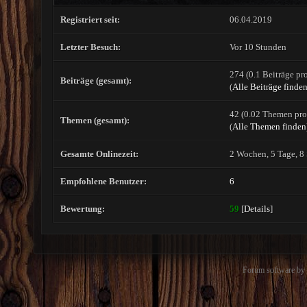
Registriert seit:
06.04.2019
Letzter Besuch:
Vor 10 Stunden
274 (0.1 Beiträge pro
Beiträge (gesamt):
(
Alle Beiträge finde
42 (0.02 Themen pro 
Themen (gesamt):
(
Alle Themen finden
Gesamte Onlinezeit:
2 Wochen, 5 Tage, 8
Empfohlene Benutzer:
6
Bewertung:
59
[
Details
]
Forum software b