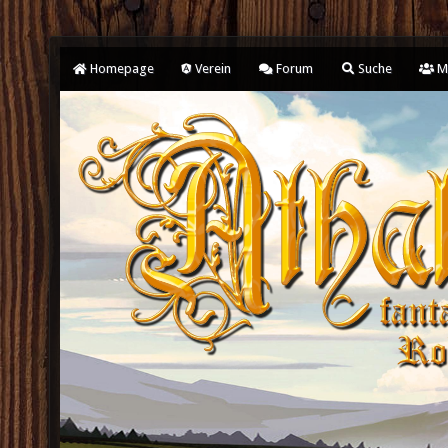
Homepage
Verein
Forum
Suche
Mi