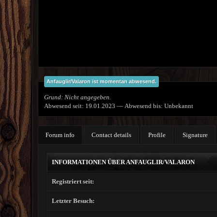
Anfauglir/Valaron ist momentan abwesend.
Grund: Nicht angegeben.
Abwesend seit: 19.01.2023 — Abwesend bis: Unbekannt
Forum info
Contact details
Profile
Signature
INFORMATIONEN ÜBER ANFAUGLIR/VALARON
Registriert seit:
Letzter Besuch: