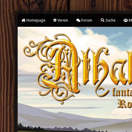
Homepage
Verein
Forum
Suche
Mi