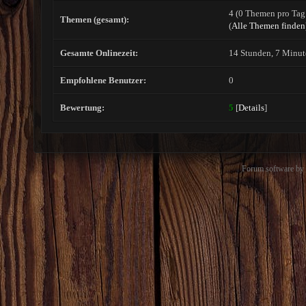
4 (0 Themen pro Tag 
Themen (gesamt):
(
Alle Themen finden
Gesamte Onlinezeit:
14 Stunden, 7 Minut
Empfohlene Benutzer:
0
Bewertung:
5
[
Details
]
Forum software b