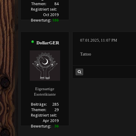
Themen:
84
Registriert seit:
Oct 2019
Bewertung:
186
07.01.2025, 11:07 PM
DollarGER
Tattoo
Eigenartige
Esoteriktante
Beiträge:
285
Themen:
29
Registriert seit:
Apr 2019
Bewertung:
36