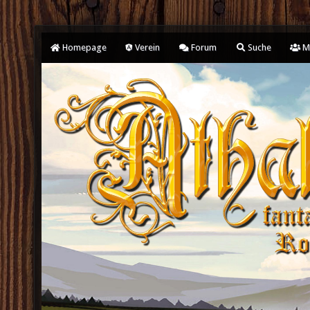
Homepage
Verein
Forum
Suche
Mi