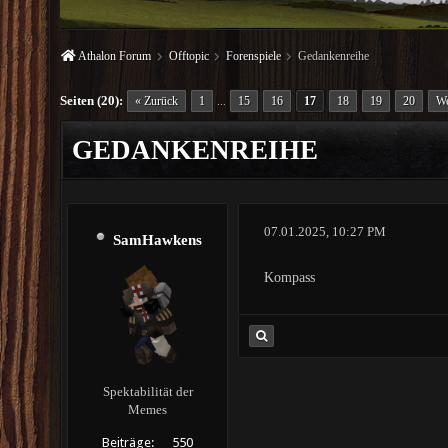
Athalon Forum
Offtopic
Forenspiele
Gedankenreihe
Seiten (20):
« Zurück
1
15
16
17
18
19
20
We
...
GEDANKENREIHE
07.01.2025, 10:27 PM
SamHawkens
Kompass
Spektabilität der
Memes
Beiträge:
550