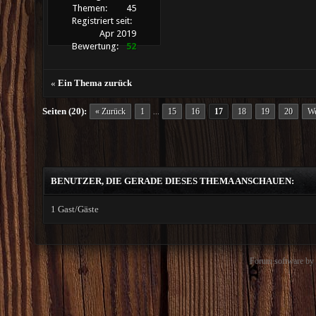
Themen:
45
Registriert seit:
Apr 2019
Bewertung:
52
«
Ein Thema zurück
Seiten (20):
« Zurück
1
15
16
17
18
19
20
We
...
BENUTZER, DIE GERADE DIESES THEMA ANSCHAUEN:
1 Gast/Gäste
Forum software b