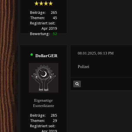
Beiträge:
265
Themen:
45
Registriert seit:
Apr 2019
Bewertung:
52
08.01.2025, 06:13 PM
DollarGER
Polizei
Eigenartige
Esoteriktante
Beiträge:
285
Themen:
29
Registriert seit:
Apr 2019