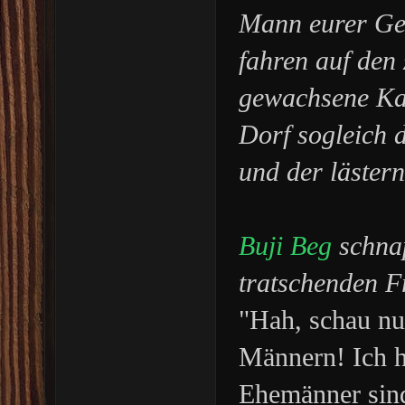
Mann eurer Gef
fahren auf den 
gewachsene Kar
Dorf sogleich 
und der läster
Buji Beg
schnap
tratschenden F
"Hah, schau nur
Männern! Ich h
Ehemänner sind