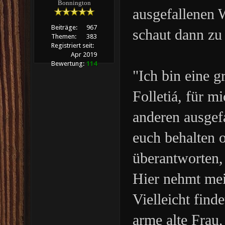
Bonnington
ausgefallenen 
Beiträge:
967
schaut dann z
Themen:
383
Registriert seit:
Apr 2019
Bewertung:
114
"Ich bin eine 
Folletiá, für m
anderen ausgefa
euch behalten 
überantworten, 
Hier nehmt me
Vielleicht find
arme alte Frau,