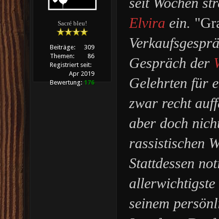
seit Wochen st
Elvira
ein.
"Gra
Sacré bleu!
Verkaufsgesprä
Beiträge:
309
Themen:
86
Gespräch der
Registriert seit:
Apr 2019
Gelehrten für e
Bewertung:
176
zwar recht auff
aber doch nich
rassistischen W
Stattdessen noti
allerwichtigst
seinem persönl