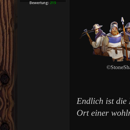
Bewertung:
215
©StoneSha
Endlich ist di
Ort einer wohl