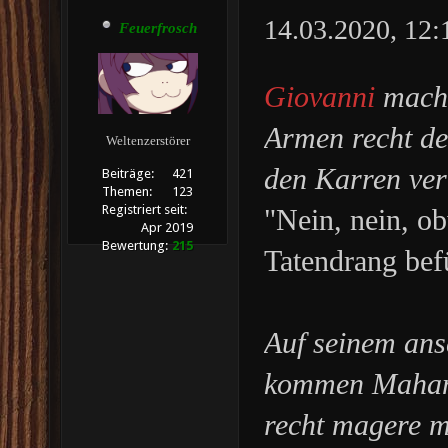
14.03.2020, 12
Feuerfrosch
Giovanni
mach
Armen recht deu
Weltenzerstörer
den Karren ver
Beiträge:
421
Themen:
123
Registriert seit:
"Nein, nein, o
Apr 2019
Bewertung:
215
Tatendrang befü
Auf seinem an
kommen Mahamm
recht magere m