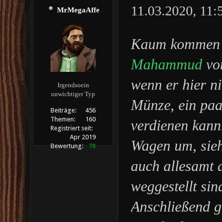
11.03.2020, 11
MrMegaAffe
Kaum kommen d
Mahammud
vo
wenn er hier ni
Irgendsoein
unwichtiger Typ
Münze, ein paa
Beiträge:
456
Themen:
160
verdienen kann.
Registriert seit:
Apr 2019
Wagen um, sieht
Bewertung:
78
auch allesamt 
weggestellt sin
Anschließend ge