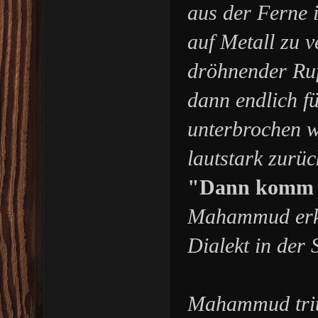
aus der Ferne 
auf Metall zu 
dröhnender Ruf
dann endlich f
unterbrochen w
lautstark zurüc
"Dann komm r
Mahammud erke
Dialekt in der
Mahammud tritt