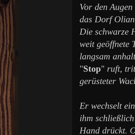
Vor den Augen 
das Dorf Oliant
Die schwarze H
weit geöffnete
langsam anhal
"
Stop
"
ruft, tr
gerüsteter Wac
Er wechselt ei
ihm schließlich
Hand drückt. 