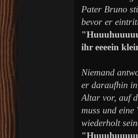
Pater Bruno st
bevor er eintri
"Huuuhuuuuu, 
ihr eeeein kl
Niemand antwor
er daraufhin in
Altar vor, auf 
muss und eine 
wiederholt sei
"Huuuhuuuuu, 