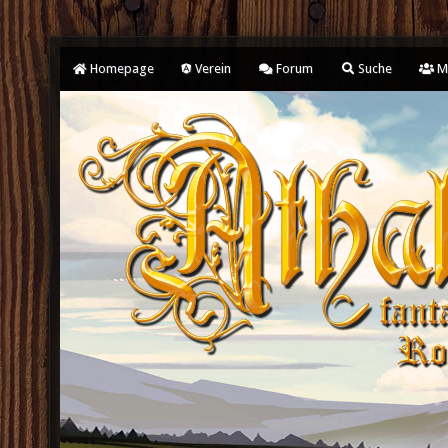
Homepage
Verein
Forum
Suche
Mi