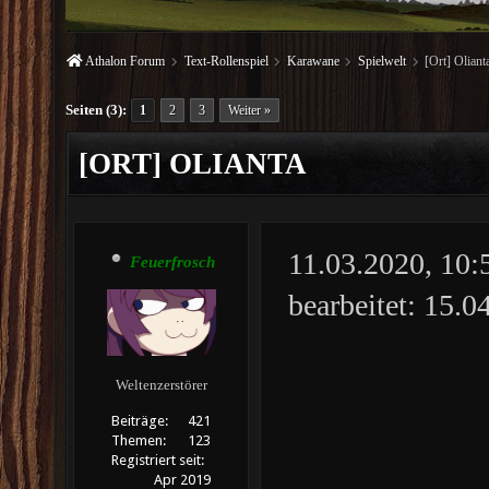
Athalon Forum
Text-Rollenspiel
Karawane
Spielwelt
[Ort] Oliant
Seiten (3):
1
2
3
Weiter »
[ORT] OLIANTA
11.03.2020, 10
Feuerfrosch
bearbeitet: 15.
Weltenzerstörer
Beiträge:
421
Themen:
123
Registriert seit:
Apr 2019