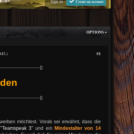
Sign in
Create an account
OPTIONS
345
.)
#1
---------------------------[}
aden
---------------------------[}
erben möchtest. Vorab sei erwähnt, dass die
m
"Teamspeak 3"
und ein
Mindestalter von 14