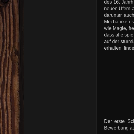
des 16. Jahrh
neuen Ufern a
darunter auc
Mechaniken, w
wie Magie, fr
dass alle spie
auf der stürm
erhalten, find
Der erste Sc
Bewerbung aus