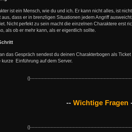
ter ist ein Mensch, wie du und ich. Er kann nicht alles, ist nich
ht aus, dass er in brenzligen Situationen jedem Angriff ausweic
t. Nicht perfekt zu sein macht die einzelnen Charaktere erst ri
o, als ob er mehr kann, als er eigentlich sollte.
Schritt
an das Gespräch sendest du deinen Charakterbogen als Ticket
 kurze Einführung auf dem Server.
{]---------------------------------------------------------------------
--
Wichtige Fragen
-
{]---------------------------------------------------------------------