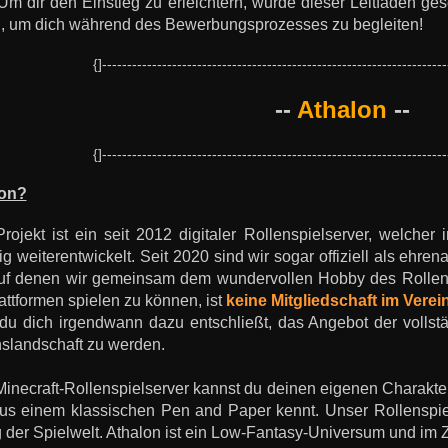
Um dir den Einstieg zu erleichtern, wurde dieser Leitfaden gesc
 um dich während des Bewerbungsprozesses zu begleiten!
{]---------------------------------------------------------------------
--
Athalon
--
{]---------------------------------------------------------------------
lon?
rojekt ist ein seit 2012 digitaler Rollenspielserver, welche
g weiterentwickelt. Seit 2020 sind wir sogar offiziell als ehren
uf denen wir gemeinsam dem wundervollen Hobby des Rollen
attformen spielen zu können, ist
keine Mitgliedschaft im Vere
du dich irgendwann dazu entschließt, das Angebot der vollstä
nslandschaft zu werden.
inecraft-Rollenspielserver kannst du deinen eigenen Charakter
s einem klassischen Pen and Paper kennt. Unser Rollenspiel is
g der Spielwelt. Athalon ist ein Low-Fantasy-Universum und im Z