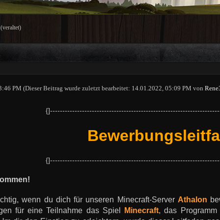
veraltet)
03:46 PM
(Dieser Beitrag wurde zuletzt bearbeitet: 14.01.2022, 05:09 PM von
Rene
{]---------------------------------------------------------------------
Bewerbungsleitf
{]---------------------------------------------------------------------
lkommen!
richtig, wenn du dich für unseren Minecraft-Server
Athalon
bew
gen für eine Teilnahme das Spiel
Minecraft
, das Program