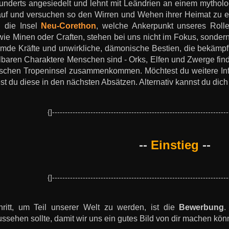
underts angesiedelt und lehnt mit Leändrien an einem mythol
uf und versuchen so den Wirren und Wehen ihrer Heimat zu e
h die Insel
Neu-Corethon
, welche Ankerpunkt unseres Rollen
ie Minen oder Craften, stehen bei uns nicht im Fokus, sondern
emde Kräfte und unwirkliche, dämonische Bestien, die bekämpft
lbaren Charaktere Menschen sind - Orks, Elfen und Zwerge findet
ischen Tropeninsel zusammenkommen. Möchtest du weitere Inf
est du diese in den nächsten Absätzen. Alternativ kannst du di
{]---------------------------------------------------------------------
--
Einstieg
--
{]---------------------------------------------------------------------
hritt, um Teil unserer Welt zu werden, ist die
Bewerbung
.
sehen sollte, damit wir uns ein gutes Bild von dir machen kön