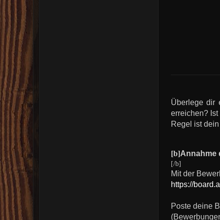
Überlege dir
erreichen? Is
Regel ist dein
[b]
Annahme d
[/b]
Mit der Bewer
https://board
Poste deine 
(Bewerbunge