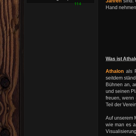
Jahren
sind. 
114
Hand nehmen,
Was ist Atha
Athalon
als P
seitdem ständi
Bühnen an, a
und seinen Pl
freuen, wenn 
Teil der Verei
Auf unserem M
wie man es au
Visualisierun