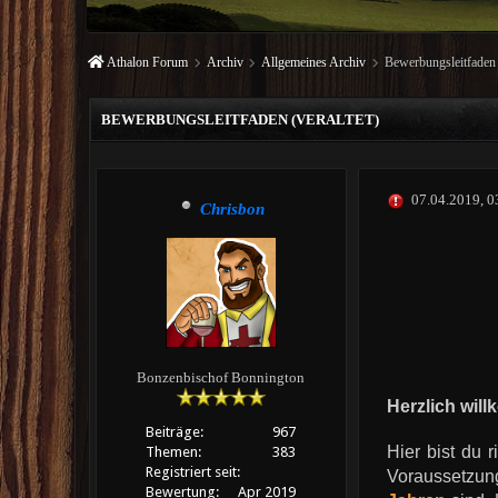
Athalon Forum
Archiv
Allgemeines Archiv
Bewerbungsleitfaden (
BEWERBUNGSLEITFADEN (VERALTET)
07.04.2019, 
Chrisbon
Bonzenbischof Bonnington
Herzlich wil
Beiträge:
967
Hier bist du 
Themen:
383
Registriert seit:
Voraussetzun
Bewertung:
Apr 2019