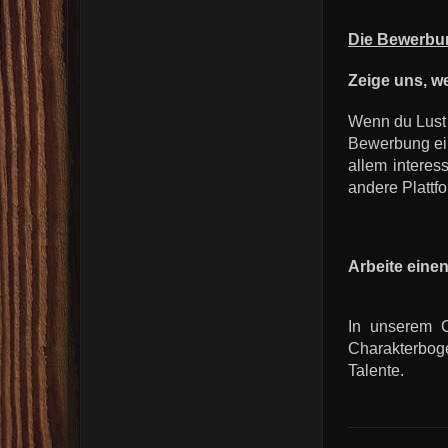
Die Bewerbu
Zeige uns, we
Wenn du Lust h
Bewerbung ein
allem interes
andere Plattf
Arbeite eine
In unserem C
Charakterboge
Talente.