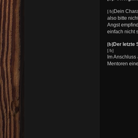
Dein Charak
[/b]
also bitte nic
Angst empfinde
einfach nicht s
[b]
Der letzte 
[/b]
Im Anschluss 
Mentoren eine