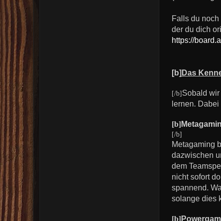
Falls du noch
der du dich or
https://board
[b]
Das Kenne
Sobald wir
[/b]
lernen. Dabei 
[b]
Metagami
[/b]
Metagaming be
dazwischen un
dem Teamspeak
nicht sofort d
spannend. Was 
solange dies 
[b]
Powergam