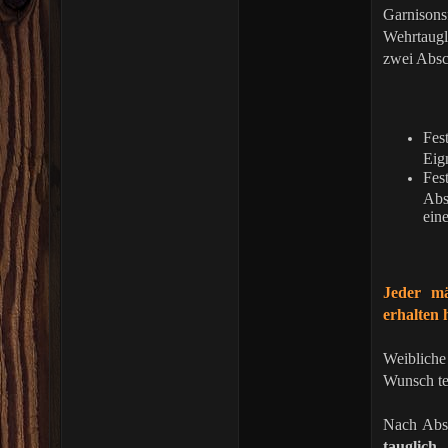
Garnison
Wehrtaugl
zwei Absc
Fes
Eig
Fe
Abs
eine
Jeder mä
erhalten 
Weibliche
Wunsch te
Nach Abso
tauglich