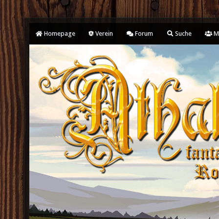
Homepage
Verein
Forum
Suche
Mi