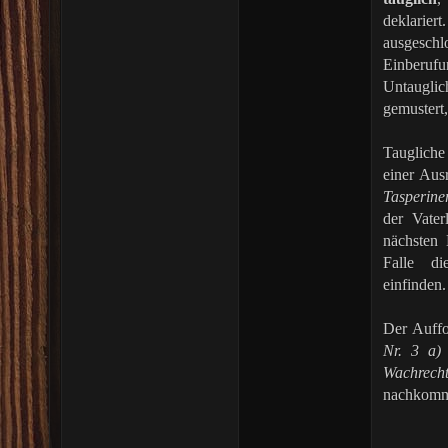
deklarie
ausgesc
Einberuf
Untaugli
gemustert,
Taugliche
einer Aus
Tasperine
der Vate
nächsten 
Falle d
einfinden.
Der Auff
Nr. 3 a)
Wachrech
nachkomm