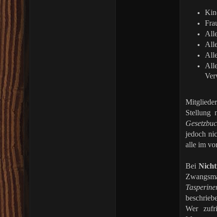
Kin
Fra
All
All
All
All
Ver
Mitgliede
Stellung
Gesetzbuc
jedoch nic
alle im v
Bei
Nicht
Zwangsma
Tasperi
beschrie
Wer zufr