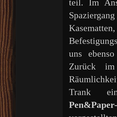
teil. Im An
Spazierga
Kasema
Befestigung
uns ebenso 
Zurück im
Räumlichkei
Trank ei
Pen&Paper-