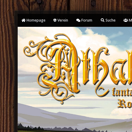
Homepage
Verein
Forum
Suche
Mi