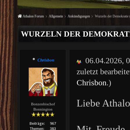
Athalon Forum
Allgemein
Ankündigungen
Wurzeln der Demokratie 
WURZELN DER DEMOKRATIE 
06.04.2026,
Chrisbon
zuletzt bearbeit
Chrisbon
.)
Liebe Athalo
Bonzenbischof
Bonnington
Beiträge:
967
Mit Freude 
Themen:
383