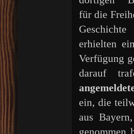
für die Frei
Geschichte
erhielten e
Verfügung ge
darauf tr
angemeldet
ein, die tei
aus Bayern
genommen ha