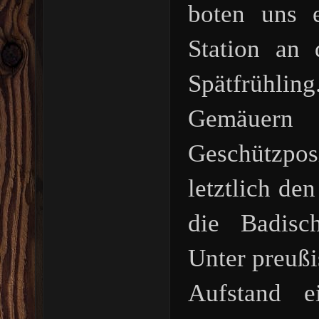
boten uns 
Station an
Spätfrühli
Gemäue
Geschützpos
letztlich de
die Badisc
Unter preußi
Aufstand e