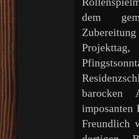
Rollenspiel
dem gem
Zubereitun
Projektt
Pfingstsonnt
Residenzsch
barocken A
imposanten 
Freundlich 
dortigen Bu