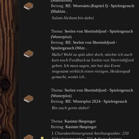
(Mahlstrom)
Beitrag:
RE: Westwärts (Kapitel I) - Spielergesuch
(Mahlstr...
Salam Aleikum bin dabei
Thema:
Seelen von Sherrinhfjord - Spielergesuch
(Winterplot)
Beitrag:
RE: Seelen von Sherrinhfjord -
Spielergesuch (Wint...
Hallo! Wohl zu spät aber doch, möchte ich auch
kurz noch Feedback zu Seelen von Sherrinhfjord
geben. Ich muss sagen, mir hat das Event
insgesamt wirklich einen riesigen, Heidenspaß
gemacht, womit ich...
Thema:
Seelen von Sherrinhfjord - Spielergesuch
(Winterplot)
Beitrag:
RE: Winterplot 2024 - Spielergesuch
Bin auch gerne dabei!
Thema:
Kasimir Haspinger
Beitrag:
Kasimir Haspinger
I. Charakterhintergrund Attributspunkte: 250
Fähigkeitenpunkte: 250 ➤ Name Kasimir