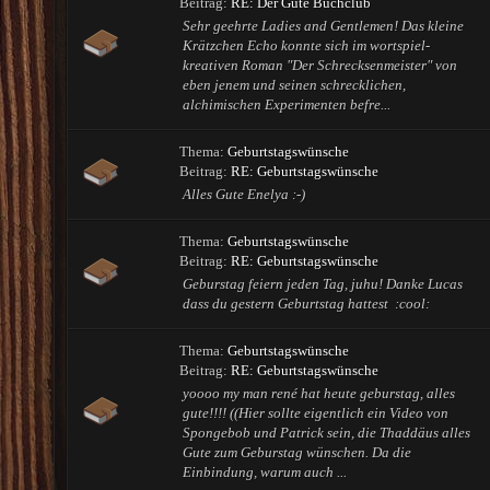
Beitrag:
RE: Der Gute Buchclub
Sehr geehrte Ladies and Gentlemen! Das kleine
Krätzchen Echo konnte sich im wortspiel-
kreativen Roman "Der Schrecksenmeister" von
eben jenem und seinen schrecklichen,
alchimischen Experimenten befre...
Thema:
Geburtstagswünsche
Beitrag:
RE: Geburtstagswünsche
Alles Gute Enelya :-)
Thema:
Geburtstagswünsche
Beitrag:
RE: Geburtstagswünsche
Geburstag feiern jeden Tag, juhu! Danke Lucas
dass du gestern Geburtstag hattest :cool:
Thema:
Geburtstagswünsche
Beitrag:
RE: Geburtstagswünsche
yoooo my man rené hat heute geburstag, alles
gute!!!! ((Hier sollte eigentlich ein Video von
Spongebob und Patrick sein, die Thaddäus alles
Gute zum Geburstag wünschen. Da die
Einbindung, warum auch ...