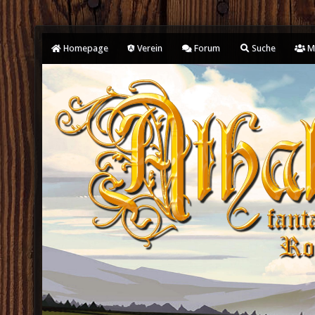
Homepage
Verein
Forum
Suche
Mi